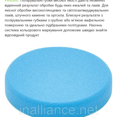
Festool
. Полірувальні губки високої якості дають незмінно
відмінний результат обробки будь-яких емалей та лаків. Для
якісної обробки високоглянцевих та світлозатверджувальних
лаків, штучного каменю та оргскла. Блискучі результати з
полірувальними губками з грубою або м'якою вафельною
поверхнею та ідеально підібраними політурами. Наочна
система кольорового маркування допоможе швидко знайти
відповідний продукт.