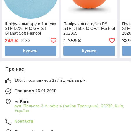
Шліфувальні круги 1 штука
Полірувальна губка PS
Полі
STF D225 P80 GR S/1
STF D150x30 OR/1 Festool
STF 
Granat Soft Festool
202369
2020
204221/1
249
1 359
329
₴
₴
293 ₴
Купити
Купити
Про нас
100% позитивних з 177 відгуків за рік
Працює з 23.01.2010
м. Київ
вул. Польова 3-А, офіс 4 (район Троєщина), 02230, Київ,
Україна
Контакти