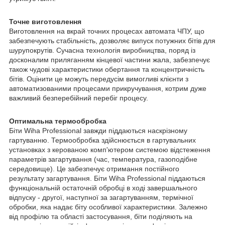
Точне виготовлення
Виготовлення на вкрай точних процесах автомата ЧПУ, що
забезпечують стабільність, дозволяє випуск потужних бітів для
шурупокрутів. Сучасна технологія виробництва, поряд із
досконалим приляганням кінцевої частини жала, забезпечує
також чудові характеристики обертання та концентричність
бітів. Оцінити це можуть передусім вимогливі клієнти з
автоматизованими процесами прикручування, котрим дуже
важливий безперебійний перебіг процесу.
Оптимальна термообробка
Біти Wiha Professional завжди піддаються наскрізному
гартуванню. Термообробка здійснюється в гартувальних
установках з керованою комп'ютером системою відстеження
параметрів загартування (час, температура, газоподібне
середовище). Це забезпечує отримання постійного
результату загартування. Біти Wiha Professional піддаються
функціональній остаточній обробці в ході завершального
відпуску - другої, наступної за загартуванням, термічної
обробки, яка надає біту особливої характеристики. Залежно
від профілю та області застосування, біти поділяють на