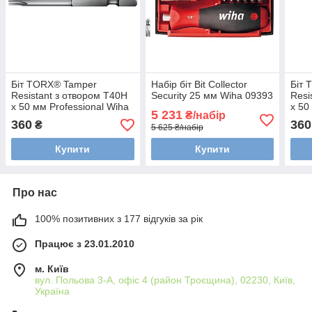
Біт TORX® Tamper
Набір біт Bit Collector
Біт 
Resistant з отвором T40H
Security 25 мм Wiha 09393
Resi
х 50 мм Professional Wiha
х 50
5 231
₴/набір
20224
248
360
360
₴
5 625 ₴/набір
Купити
Купити
Про нас
100% позитивних з 177 відгуків за рік
Працює з 23.01.2010
м. Київ
вул. Польова 3-А, офіс 4 (район Троєщина), 02230, Київ,
Україна