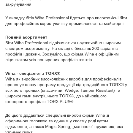
закручування
У випадку бітів Wiha Professional йдеться про високоякісні біти
для професійних користувачів у промисловості та майстерні.
Повний асортимент
Біти Wiha Professional відрізняються надзвичайно широким
спектром асортименту. На складі є більш як 200 варіантів
профілів і довжин. Зрозуміло, що фірма Wiha є офіційним
ліцензіатом усіх поширених профілів гвинтів.
Wiha - спеціаліст з TORX®
Wiha як виробник високоякісних виробів для професіоналів
пропонує повну програму продукції від традиційного TORX® у
всіх його проявах (класичний, Wedge, Tamper Resistant) та
широкої гами внутрішнього TORX®, до найновішого
стопорного профілю TORX PLUS®.
До цього додаються спеціальні вироби фірми Wiha зі
сферичною головкою та єдиним у своєму роді кутом
відхилення, а також Magic-Spring, „магічною“ пружиною, яка
утримує гвинт.