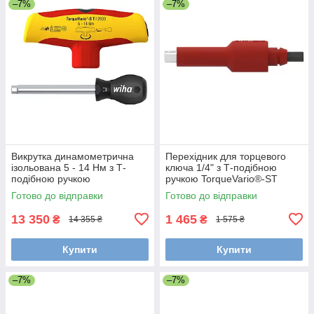
–7%
–7%
Викрутка динамометрична
Перехідник для торцевого
ізольована 5 - 14 Нм з Т-
ключа 1/4" з Т-подібною
подібною ручкою
ручкою TorqueVario®-ST
TorqueVario®-ST electric Wiha
electric Wiha 43634
Готово до відправки
Готово до відправки
43177
13 350
1 465
₴
₴
14 355 ₴
1 575 ₴
Купити
Купити
–7%
–7%