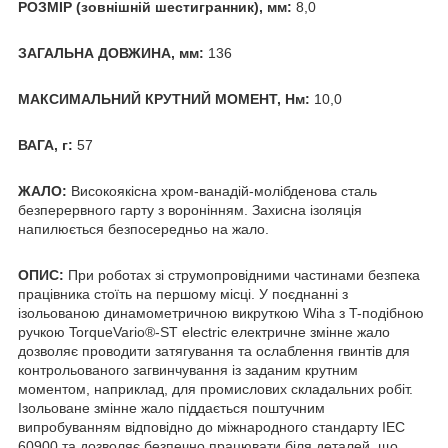
РОЗМІР (зовнішній шестигранник), мм:
8,0
ЗАГАЛЬНА ДОВЖИНА, мм:
136
МАКСИМАЛЬНИЙ КРУТНИЙ МОМЕНТ, Нм:
10,0
ВАГА, г:
57
ЖАЛО:
Високоякісна хром-ванадій-молібденова сталь
безперервного гарту з воронінням. Захисна ізоляція
напилюється безпосередньо на жало.
ОПИС:
При роботах зі струмопровідними частинами безпека
працівника стоїть на першому місці. У поєднанні з
ізольованою динамометричною викруткою Wiha з T-подібною
ручкою TorqueVario®-ST electric електричне змінне жало
дозволяє проводити затягування та ослаблення гвинтів для
контрольованого загвинчування із заданим крутним
моментом, наприклад, для промислових складальних робіт.
Ізольоване змінне жало піддається поштучним
випробуванням відповідно до міжнародного стандарту IEC
60900 та дозволяє безпечно працювати біля деталей, що