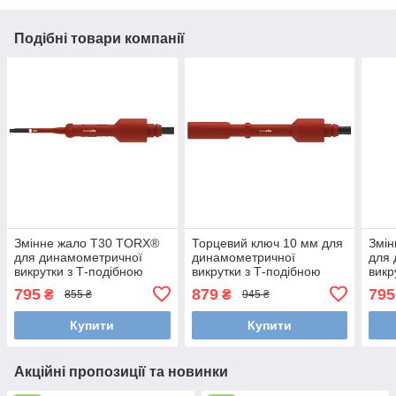
Подібні товари компанії
Змінне жало T30 TORX®
Торцевий ключ 10 мм для
Змі
для динамометричної
динамометричної
для 
викрутки з Т-подібною
викрутки з Т-подібною
викр
ручкою TorqueVario®-ST
ручкою TorqueVario®-ST
ручк
795
879
795
₴
₴
855 ₴
945 ₴
electric Wiha 38935
electric Wiha 38928
elec
Купити
Купити
Акційні пропозиції та новинки