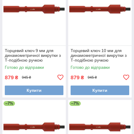
Торцевий ключ 9 мм для
Торцевий ключ 10 мм для
динамометричної викрутки з
динамометричної викрутки з
Т-подібною ручкою
Т-подібною ручкою
TorqueVario®-ST electric Wiha
TorqueVario®-ST electric Wiha
Готово до відправки
Готово до відправки
38927
38928
879
879
₴
₴
945 ₴
945 ₴
Купити
Купити
–7%
–7%