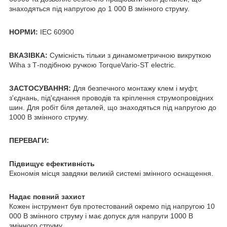
знаходяться під напругою до 1 000 В змінного струму.
НОРМИ:
IEC 60900
ВКАЗІВКА:
Сумісність тільки з динамометричною викруткою
Wiha з Т-подібною ручкою TorqueVario-ST electric.
ЗАСТОСУВАННЯ:
Для безпечного монтажу клем і муфт,
з'єднань, під'єднання проводів та кріплення струмопровідних
шин. Для робіт біля деталей, що знаходяться під напругою до
1000 В змінного струму.
ПЕРЕВАГИ:
Підвищує ефективність
Економія місця завдяки великій системі змінного оснащення.
Надає повний захист
Кожен інструмент був протестований окремо під напругою 10
000 В змінного струму і має допуск для напруги 1000 В
змінного струму.