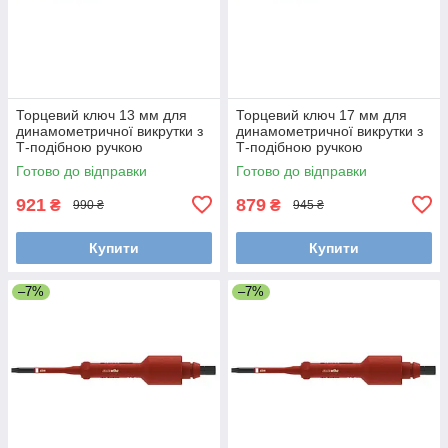
Торцевий ключ 13 мм для
Торцевий ключ 17 мм для
динамометричної викрутки з
динамометричної викрутки з
Т-подібною ручкою
Т-подібною ручкою
TorqueVario®-ST electric Wiha
TorqueVario®-ST electric Wiha
Готово до відправки
Готово до відправки
38929
38930
921
879
₴
₴
990 ₴
945 ₴
Купити
Купити
–7%
–7%