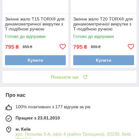
Змінне жало T15 TORX® для
Змінне жало T20 TORX® для
динамометричної викрутки з
динамометричної викрутки з
Т-подібною ручкою
Т-подібною ручкою
TorqueVario®-ST electric Wiha
TorqueVario®-ST electric Wiha
Готово до відправки
Готово до відправки
38931
38932
795
795
₴
₴
855 ₴
855 ₴
Купити
Купити
Показати ще
Про нас
100% позитивних з 177 відгуків за рік
Працює з 23.01.2010
м. Київ
вул. Польова 3-А, офіс 4 (район Троєщина), 02230, Київ,
Україна