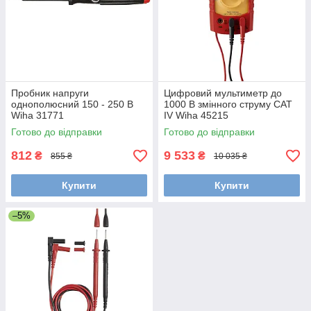
Пробник напруги
Цифровий мультиметр до
однополюсний 150 - 250 В
1000 В змінного струму CAT
Wiha 31771
IV Wiha 45215
Готово до відправки
Готово до відправки
812
9 533
₴
₴
855 ₴
10 035 ₴
Купити
Купити
–5%