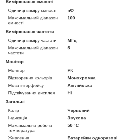
Вимірювання ємності
Одиниці виміру ємності
нФ
Максимальний діапазон
100
ємності
Вимірювання частоти
Одиниці виміру частоти
МГц
Максимальний діапазон
5
частоти
Монітор
Монітор
РК
Відтворення кольорів
Монохромна
Мова інтерфейсу
Англійська
Підсвічування дисплея
Ні
Загальні
Колір
Червоний
Індикація
Звукова
Максимальна робоча
50 °С
температура
Живлення
Батарейки одноразові