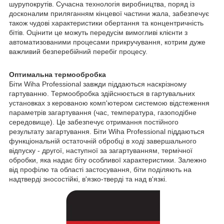
шурупокрутів. Сучасна технологія виробництва, поряд із
досконалим приляганням кінцевої частини жала, забезпечує
також чудові характеристики обертання та концентричність
бітів. Оцінити це можуть передусім вимогливі клієнти з
автоматизованими процесами прикручування, котрим дуже
важливий безперебійний перебіг процесу.
Оптимальна термообробка
Біти Wiha Professional завжди піддаються наскрізному
гартуванню. Термообробка здійснюється в гартувальних
установках з керованою комп'ютером системою відстеження
параметрів загартування (час, температура, газоподібне
середовище). Це забезпечує отримання постійного
результату загартування. Біти Wiha Professional піддаються
функціональній остаточній обробці в ході завершального
відпуску - другої, наступної за загартуванням, термічної
обробки, яка надає біту особливої характеристики. Залежно
від профілю та області застосування, біти поділяють на
надтверді зносостійкі, в'язко-тверді та над в'язкі.