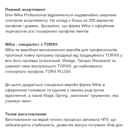
Повний асортимент
Біти Wiha Professional відрізняються надзвичайно широким
спектром асортименту. На складі є більш як 200 варіантів
профілів і довжин. Зрозуміло, що фірма Wiha є офіційним
ліцензіатом усіх поширених профілів гвинтів.
Wiha - спеціаліст з TORX®
Wiha як виробник високоякісних виробів для професіоналів
пропонує повну програму продукції від традиційного TORX® у
всіх його проявах (класичний, Wedge, Tamper Resistant) та
широкої гами внутрішнього TORX®, до найновішого
стопорного профілю TORX PLUS®.
До цього додаються спеціальні вироби фірми Wiha зі
сферичною головкою та єдиним у своєму роді кутом
відхилення, а також Magic-Spring, „магічною“ пружиною, яка
утримує гвинт.
Точне виготовлення
Виготовлення на вкрай точних процесах автомата ЧПУ, що
забезпечують стабільність, дозволяє випуск потужних бітів для