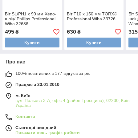
Біт SL/PH1 х 90 мм Xeno-
Біт Т10 х 150 мм TORX®
Біт 
шліц/ Phillips Professional
Professional Wiha 33726
шліц
Wiha 32686
Wiha
495
630
315
₴
₴
Купити
Купити
Про нас
100% позитивних з 177 відгуків за рік
Працює з 23.01.2010
м. Київ
вул. Польова 3-А, офіс 4 (район Троєщина), 02230, Київ,
Україна
Контакти
Сьогодні вихідний
Показати весь графік роботи