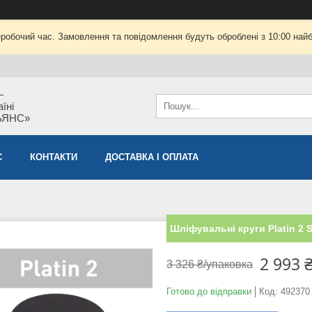
еробочий час. Замовлення та повідомлення будуть оброблені з 10:00 найб
—
їні
ЬЯНС»
С
КОНТАКТИ
ДОСТАВКА І ОПЛАТА
Шліфувальні круги Platin 2 
2 993 
3 326 ₴/упаковка
Готово до відправки
Код:
492370