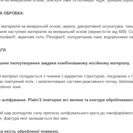
ли на мінеральній основі, блискучі лаки та полімери, МДФ, фінішна обро
А ОБРОБКА:
 матеріалів на мінеральній основі, акрилу, декоративної штукатурки, ти
ння наступних матеріалів на мінеральній основі (зернистістю від 600): Co
ristalan®, акрилове скло, Plexiglas®, поліуретанові лаки, водорозчинні 
ГИ:
шене пилоутворення завдяки комбінованому носійному матеріалу.
й матеріал складається з тканини з відкритою структурою, поєднаною з г
ає повітряний потік, і запатентованої системи реактивного потоку Jetstr
обочої зони.
е шліфування. Platin'2 повторює всі вигини та контури оброблювано
ий шар розподіляє силу притиску шліфувального круга до лакофарбового
я, фактура якої залишається без змін.
ка якість обробленої поверхні.