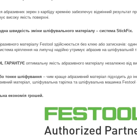
я абразивних зерен з карбіду кремнію забезпечує відмінний результат пр
ує високу якість поверхні.
рдна швидкість зміни шліфувального матеріалу – система StickFix.
бразивного матеріалу Festool здійснюється без клею або затискачів: один
Система кріплення на липучці надійно утримує абразив на шліфувальній та
L ГАРАНТУЄ
оптимальну якість абразивного матеріалу незалежно від ви
бо тонке шліфування
– чим краще абразивний матеріал підходить до і
зивний матеріал, шліфувальна тарілка та шліфувальна машинка Festool 
ьна економія грошей.