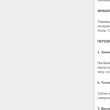
Матеріа
ФІНІШН
Обробка
полірува
Stone, C
ПЕРЕВА
1. Змен
Носійни
пропуск
пилу з р
2. Точн
Губчаст
поверхн
3. Висо