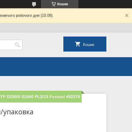
Кошик
лижчого робочого дня (10.08).
Кошик
STF D150/0 S1000 PL2/15 Festool 492370
₴/упаковка