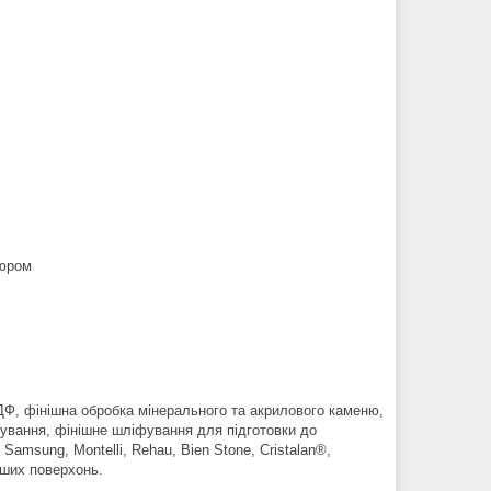
люром
МДФ, фінішна обробка мінерального та акрилового каменю,
ькування, фінішне шліфування для підготовки до
 Samsung, Montelli, Rehau, Bien Stone, Cristalan®,
нших поверхонь.