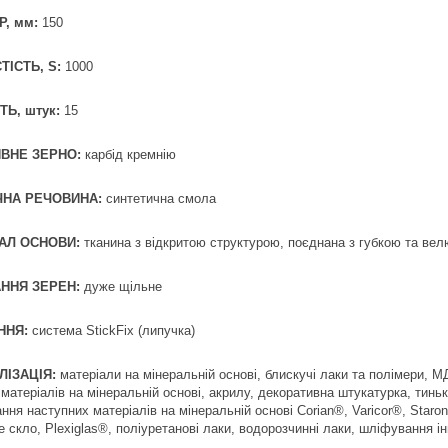
Р, мм:
150
ТІСТЬ, S:
1000
ТЬ, штук:
15
ВНЕ ЗЕРНО:
карбід кремнію
НА РЕЧОВИНА:
синтетична смола
АЛ ОСНОВИ:
тканина з відкритою структурою, поєднана з губкою та ве
ННЯ ЗЕРЕН:
дуже щільне
ННЯ:
система StickFix (липучка)
ЛІЗАЦІЯ:
матеріали на мінеральній основі, блискучі лаки та полімери, 
 матеріалів на мінеральній основі, акрилу, декоративна штукатурка, тин
ння наступних матеріалів на мінеральній основі Corian®, Varicor®, Staron
е скло, Plexiglas®, поліуретанові лаки, водорозчинні лаки, шліфування і