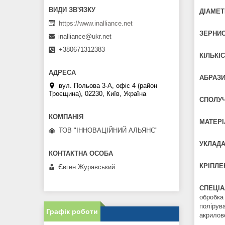
ДІАМЕТ
https://www.inalliance.net
ЗЕРНИС
inalliance@ukr.net
+380671312383
КІЛЬКІС
АБРАЗИ
вул. Польова 3-А, офіс 4 (район
Троєщина), 02230, Київ, Україна
СПОЛУЧ
МАТЕРІ
ТОВ "ІННОВАЦІЙНИЙ АЛЬЯНС"
УКЛАДА
КРІПЛЕ
Євген Журавський
СПЕЦІА
обробка
полірува
Графік роботи
акрилов