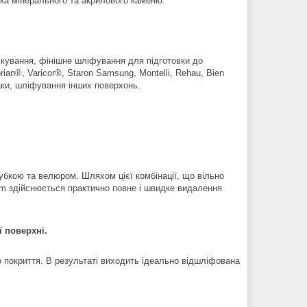
бка мінерального та акрилового каменю.
нькування, фінішне шліфування для підготовки до
rian®, Varicor®, Staron Samsung, Montelli, Rehau, Bien
лаки, шліфування інших поверхонь.
убкою та велюром. Шляхом цієї комбінації, що вільно
eam здійснюється практично повне і швидке видалення
ї поверхні.
 покриття. В результаті виходить ідеально відшліфована