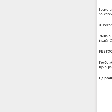
Геометрі
забезпеч
4. Реко
Зміна а
інший. 
FESTOO
Грубе а
що абра
Це реал