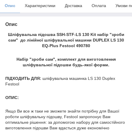
Опис
Характеристики
Доставка
Оплата
Умови п
Опис
Шліфувальна підошва SSH-STF-LS 130 Kit набір "зроби
сам" до лінійної шліфувальної машини DUPLEX LS 130
EQ-Plus Festool 490780
Набір "зроби сам", комплект для виготовлення
шліфувальної підошви будь-якої форми.
ПІДХОДИТЬ ДЛЯ:
шліфувальна машинка LS 130 Duplex
Festool
ОПИС:
Якщо Ви все ж таки не зможете знайти потрібну для Вашої
роботи шліфувальну підошву, Festool запропонує Вам
оптимальне рішення: за допомогою набору для самостійного
виготовлення підошви Вам вдасться дуже економічно