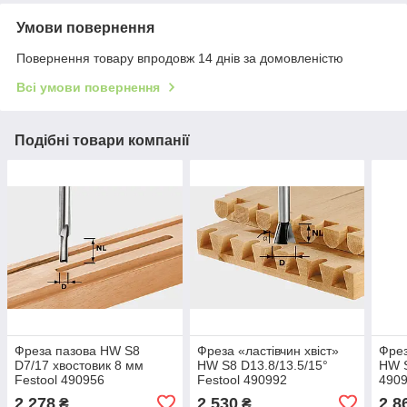
Умови повернення
Повернення товару впродовж 14 днів за домовленістю
Всі умови повернення
Подібні товари компанії
Фреза пазова HW S8
Фреза «ластівчин хвіст»
Фрез
D7/17 хвостовик 8 мм
HW S8 D13.8/13.5/15°
HW S
Festool 490956
Festool 490992
490
2 278
2 530
2 8
₴
₴