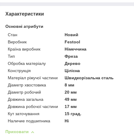
Характеристики
Основні атрибути
Стан
Новий
Виробник
Festool
Країна виробник
Німеччина
Тип
Фреза
Обробка матеріалу
Дерево
Конструкція
Цілісна
Матеріал ріжучої частини
Швидкорізальна сталь
Діаметр хвостовика
8 мм
Діаметр робочий
20 мм
Довжина загальна
49 мм
Довжина робочої частини
17 мм
Кут заточування
15 град.
Наличие подшипника
Ні
Приховати