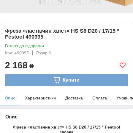
Фреза «ластівчин хвіст» HS S8 D20 / 17/15 °
Festool 490995
Готово до відправки
Код: 490995
Роздріб
2 168
₴
Купити
Опис
Характеристики
Доставка
Оплата
Умови п
Опис
Фреза «ластівчин хвіст» HS S8 D20 / 17/15 ° Festool
490995