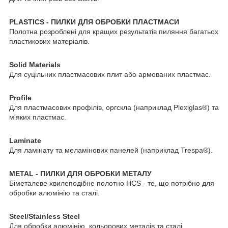
PLASTICS - ПИЛКИ ДЛЯ ОБРОБКИ ПЛАСТМАСИ
Полотна розроблені для кращих результатів пиляння багатьох
пластикових матеріалів.
Solid Materials
Для суцільних пластмасових плит або армованих пластмас.
Profile
Для пластмасових профілів, оргскла (наприклад Plexiglas®) та
м'яких пластмас.
Laminate
Для ламінату та меламінових панелей (наприклад Trespa®).
METAL - ПИЛКИ ДЛЯ ОБРОБКИ МЕТАЛУ
Біметалеве хвилеподібне полотно HCS - те, що потрібно для
обробки алюмінію та сталі.
Steel/Stainless Steel
Для обробки алюмінію, кольорових металів та сталі.