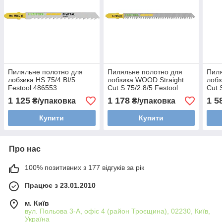
Пиляльне полотно для
Пиляльне полотно для
Пиля
лобзика HS 75/4 BI/5
лобзика WOOD Straight
лобз
Festool 486553
Cut S 75/2.8/5 Festool
Cut 
204260
204
1 125
1 178
1 5
₴/упаковка
₴/упаковка
Купити
Купити
Про нас
100% позитивних з 177 відгуків за рік
Працює з 23.01.2010
м. Київ
вул. Польова 3-А, офіс 4 (район Троєщина), 02230, Київ,
Україна