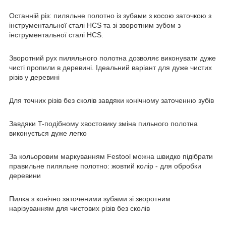
Останній різ: пиляльне полотно із зубами з косою заточкою з
інструментальної сталі HCS та зі зворотним зубом з
інструментальної сталі HCS.
Зворотний рух пиляльного полотна дозволяє виконувати дуже
чисті пропили в деревині. Ідеальний варіант для дуже чистих
різів у деревині
Для точних різів без сколів завдяки конічному заточенню зубів
Завдяки T-подібному хвостовику зміна пильного полотна
виконується дуже легко
За кольоровим маркуванням Festool можна швидко підібрати
правильне пиляльне полотно: жовтий колір - для обробки
деревини
Пилка з конічно заточеними зубами зі зворотним
нарізуванням для чистових різів без сколів