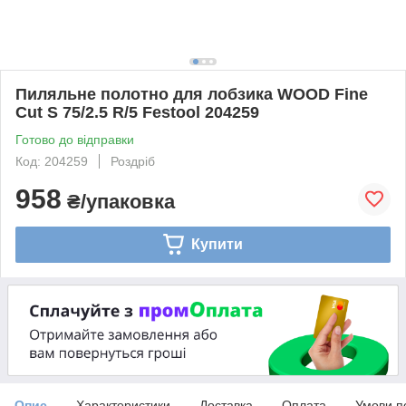
Пиляльне полотно для лобзика WOOD Fine
Cut S 75/2.5 R/5 Festool 204259
Готово до відправки
Код: 204259
Роздріб
958
₴/упаковка
Купити
Опис
Характеристики
Доставка
Оплата
Умови п