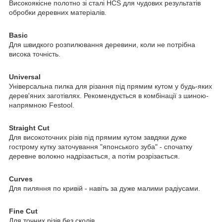
Високоякісне полотно зі сталі HCS для чудових результатів
обробки деревних матеріалів.
Basic
Для швидкого розпилювання деревини, коли не потрібна
висока точність.
Universal
Універсальна пилка для різання під прямим кутом у будь-яких
дерев'яних заготівлях. Рекомендується в комбінації з шиною-
напрямною Festool.
Straight Cut
Для високоточних різів під прямим кутом завдяки дуже
гострому кутку заточування "японського зуба" - спочатку
деревне волокно надрізається, а потім розрізається.
Curves
Для пиляння по кривій - навіть за дуже малими радіусами.
Fine Cut
Для точних різів без сколів.