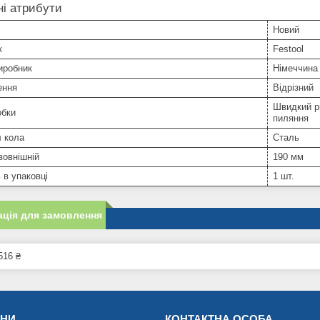
і атрибути
Новий
к
Festool
иробник
Німеччина
ення
Відрізний
Швидкий рі
обки
пиляння
л кола
Сталь
зовнішній
190 мм
ь в упаковці
1 шт.
ція для замовлення
516 ₴