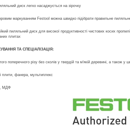
иляльний диск легко насаджується на зірочку
оровим маркуванням Festool можна швидко підібрати правильне пиляльне
ійкий пиляльний диск для високої продуктивності чистових косих пропилі
аних плитах
УВАННЯ ТА СПЕЦІАЛІЗАЦІЯ:
ого поперечного різу без сколів у твердій та м'якій деревині, а також у
і плити, фанера, мультиплекс
о, МДФ