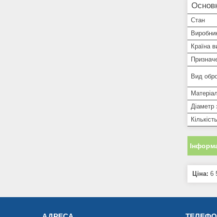
Основн
Стан
Виробни
Країна в
Признач
Вид обр
Матеріа
Діаметр 
Кількіст
Інформа
Ціна:
6 