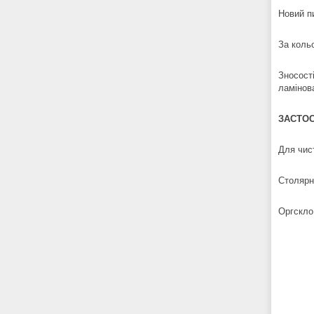
Новий п
За коль
Зносост
ламінов
ЗАСТОС
Для чист
Столярн
Оргскл