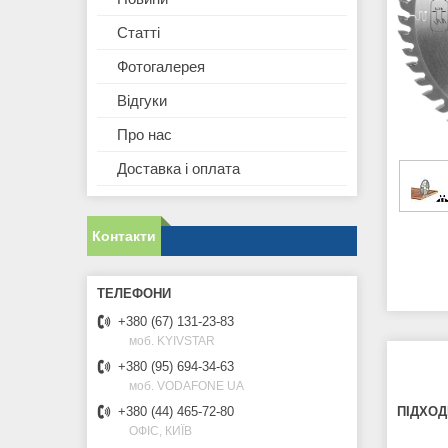
Статті
Фотогалерея
Відгуки
Про нас
Доставка і оплата
Контакти
+380 (67) 131-23-83
моб. KYIVSTAR
+380 (95) 694-34-63
моб. VODAFONE UA
ПІДХОД
+380 (44) 465-72-80
ОФІС, КИЇВ