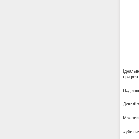
Ідеальн
при розп
Надійни
Довгий 
Можливі
Зуби пил