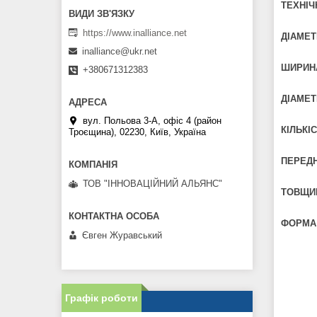
ТЕХНІЧН
https://www.inalliance.net
ДІАМЕТ
inalliance@ukr.net
ШИРИНА
+380671312383
ДІАМЕТ
вул. Польова 3-А, офіс 4 (район
КІЛЬКІ
Троєщина), 02230, Київ, Україна
ПЕРЕДНІ
ТОВ "ІННОВАЦІЙНИЙ АЛЬЯНС"
ТОВЩИН
ФОРМА
Євген Журавський
Графік роботи