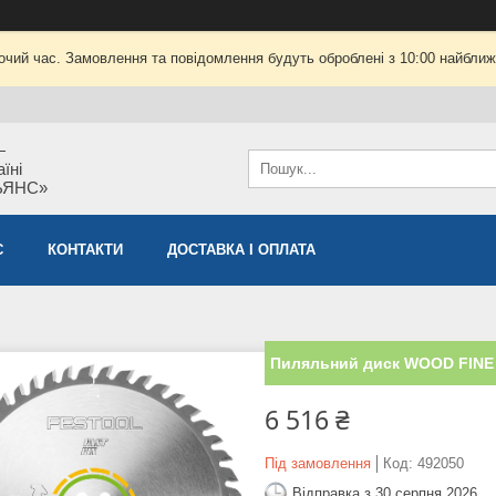
очий час. Замовлення та повідомлення будуть оброблені з 10:00 найближч
—
їні
ЬЯНС»
С
КОНТАКТИ
ДОСТАВКА І ОПЛАТА
Пиляльний диск WOOD FINE C
6 516 ₴
Під замовлення
Код:
492050
Відправка з 30 серпня 2026