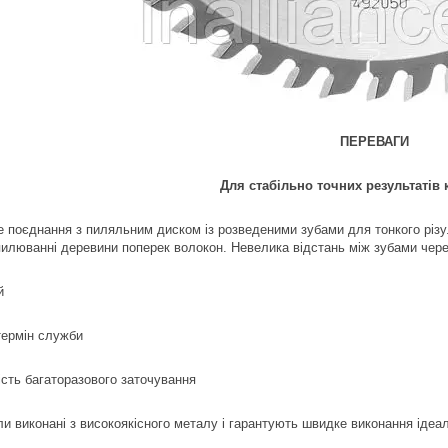
ПЕРЕВАГИ
Для стабільно точних результатів к
е поєднання з пиляльним диском із розведеними зубами для тонкого різу.
илюванні деревини поперек волокон. Невелика відстань між зубами через 
й
термін служби
сть багаторазового заточування
и виконані з високоякісного металу і гарантують швидке виконання ідеаль