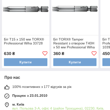
Біт Т15 х 150 мм TORX®
Біт TORX® Tamper
Біт 
Professional Wiha 33728
Resistant з отвором T40H
Prof
х 50 мм Professional Wiha
103
20224
630
360
450
₴
₴
Купити
Купити
Про нас
100% позитивних з 177 відгуків за рік
Працює з 23.01.2010
м. Київ
вул. Польова 3-А, офіс 4 (район Троєщина), 02230, Київ,