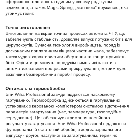
сферичною головкою та єдиним у своєму роді кутом
відхилення, а також Magic-Spring, „магічною“ пружиною, яка
утримує гвинт.
Точне виготовлення
Виготовлення на вкрай точних процесах автомата ЧПУ, що
забезпечують стабільність, дозволяє випуск потужних бітів для
шурупокрутів. Сучасна технологія виробництва, поряд із
досконалим приляганням кінцевої частини жала, забезпечує
також чудові характеристики обертання та концентричність
бітів. Оцінити це можуть передусім вимогливі клієнти з
автоматизованими процесами прикручування, котрим дуже
важливий безперебійний перебіг процесу.
Оптимальна термообробка
Біти Wiha Professional завжди піддаються наскрізному
гартуванню. Термообробка здійснюється в гартувальних
установках з керованою комп'ютером системою відстеження
параметрів загартування (час, температура, газоподібне
середовище). Це забезпечує отримання постійного
результату загартування. Біти Wiha Professional піддаються
функціональній остаточній обробці в ході завершального
відпуску - другої, наступної за загартуванням, термічної