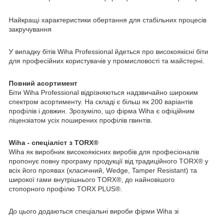
Найкращі характеристики обертання для стабільних процесів
закручування
У випадку бітів Wiha Professional йдеться про високоякісні біти
для професійних користувачів у промисловості та майстерні.
Повний асортимент
Біти Wiha Professional відрізняються надзвичайно широким
спектром асортименту. На складі є більш як 200 варіантів
профілів і довжин. Зрозуміло, що фірма Wiha є офіційним
ліцензіатом усіх поширених профілів гвинтів.
Wiha - спеціаліст з TORX®
Wiha як виробник високоякісних виробів для професіоналів
пропонує повну програму продукції від традиційного TORX® у
всіх його проявах (класичний, Wedge, Tamper Resistant) та
широкої гами внутрішнього TORX®, до найновішого
стопорного профілю TORX PLUS®.
До цього додаються спеціальні вироби фірми Wiha зі