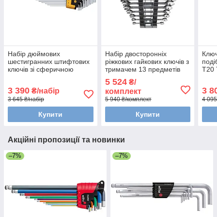
Набір дюймових
Набір двосторонніх
Ключ
шестигранних штифтових
ріжкових гайкових ключів з
поді
ключів зі сферичною
тримачем 13 предметів
T20 
головкою та MagicRing®
Wiha 44753
Comf
5 524
₴/
ErgoStar Wiha 43852
3 390
3 8
₴/набір
комплект
3 645 ₴/набір
5 940 ₴/комплект
4 095
Купити
Купити
Акційні пропозиції та новинки
–7%
–7%