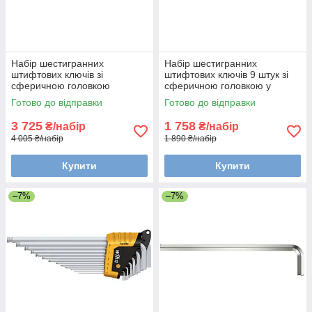
Набір шестигранних
Набір шестигранних
штифтових ключів зі
штифтових ключів 9 штук зі
сферичною головкою
сферичною головкою у
MagicRing люмінесцентних
тримачі Compact Wiha 01418
Готово до відправки
Готово до відправки
ErgoStar Wiha 43850
3 725
1 758
₴/набір
₴/набір
4 005 ₴/набір
1 890 ₴/набір
Купити
Купити
–7%
–7%