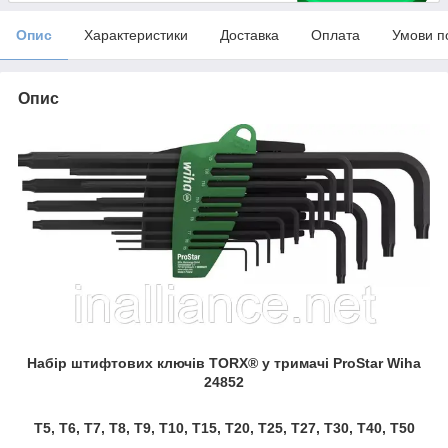
Опис
Характеристики
Доставка
Оплата
Умови п
Опис
Набір штифтових ключів TORX® у тримачі ProStar Wiha
24852
T5, T6, T7, T8, T9, T10, T15, T20, T25, T27, T30, T40, T50