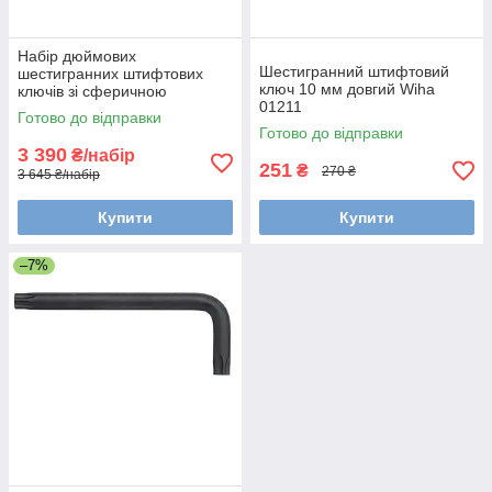
Набір дюймових
Шестигранний штифтовий
шестигранних штифтових
ключ 10 мм довгий Wiha
ключів зі сферичною
01211
головкою та MagicRing®
Готово до відправки
ErgoStar Wiha 43852
Готово до відправки
3 390
₴/набір
251
₴
270 ₴
3 645 ₴/набір
Купити
Купити
–7%