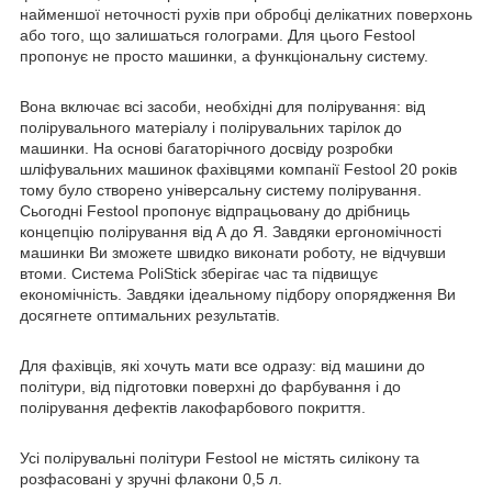
найменшої неточності рухів при обробці делікатних поверхонь
або того, що залишаться голограми. Для цього Festool
пропонує не просто машинки, а функціональну систему.
Вона включає всі засоби, необхідні для полірування: від
полірувального матеріалу і полірувальних тарілок до
машинки. На основі багаторічного досвіду розробки
шліфувальних машинок фахівцями компанії Festool 20 років
тому було створено універсальну систему полірування.
Сьогодні Festool пропонує відпрацьовану до дрібниць
концепцію полірування від А до Я. Завдяки ергономічності
машинки Ви зможете швидко виконати роботу, не відчувши
втоми. Система PoliStick зберігає час та підвищує
економічність. Завдяки ідеальному підбору опорядження Ви
досягнете оптимальних результатів.
Для фахівців, які хочуть мати все одразу: від машини до
політури, від підготовки поверхні до фарбування і до
полірування дефектів лакофарбового покриття.
Усі полірувальні політури Festool не містять силікону та
розфасовані у зручні флакони 0,5 л.