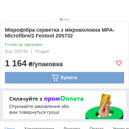
Мікрофібра серветка з мікроволокна MPA-
Microfibre/2 Festool 205732
Готово до відправки
Код: 205732
Роздріб
1 164
₴/упаковка
Купити
Опис
Характеристики
Доставка
Оплата
Умови п