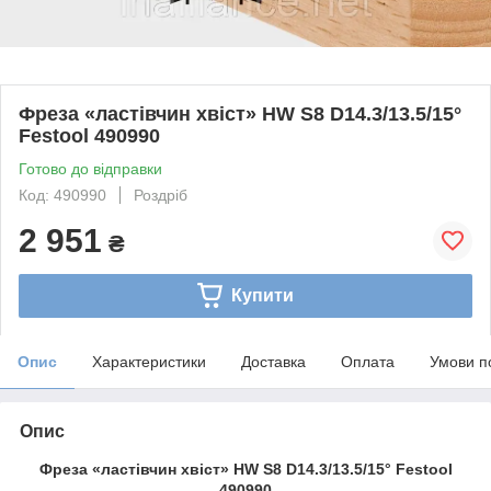
Фреза «ластівчин хвіст» HW S8 D14.3/13.5/15°
Festool 490990
Готово до відправки
Код: 490990
Роздріб
2 951
₴
Купити
Опис
Характеристики
Доставка
Оплата
Умови п
Опис
Фреза «ластівчин хвіст» HW S8 D14.3/13.5/15° Festool
490990