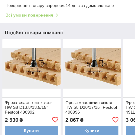
Повернення товару впродовж 14 днів за домовленістю
Всі умови повернення
Подібні товари компанії
Фреза «ластівчин хвіст»
Фреза «ластівчин хвіст»
Фрез
HW S8 D13.8/13.5/15°
HW S8 D20/17/15° Festool
HW S
Festool 490992
490996
491
2 530
2 867
3 0
₴
₴
Купити
Купити