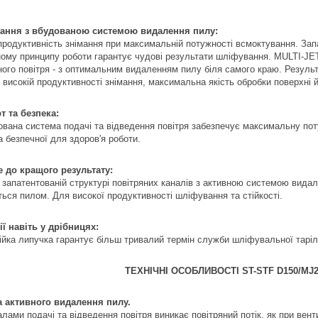
ання з вбудованою системою видалення пилу:
продуктивність знімання при максимальній потужності всмоктування. З
ному принципу роботи гарантує чудові результати шліфування. MULTI-JE
ного повітря - з оптимальним видаленням пилу біля самого краю. Результ
 високій продуктивності знімання, максимальна якість обробки поверхні 
 та безпека:
ована система подачі та відведення повітря забезпечує максимальну поту
а безпечної для здоров'я роботи.
до кращого результату:
 запатентованій структурі повітряних каналів з активною системою вид
ться пилом. Для високої продуктивності шліфування та стійкості.
ії навіть у дрібницях:
ійка липучка гарантує більш тривалий термін служби шліфувальної таріл
ТЕХНІЧНІ ОСОБЛИВОСТІ ST-STF D150/MJ
 активного видалення пилу.
алами подачі та відведення повітря виникає повітряний потік, як при ве