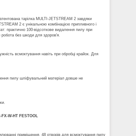
апатентована тарілка MULTI-JETSTREAM 2 завдяки
TSTREAM 2 є унікальною комбінацією припливного і
ат: практично 100-відсоткове видалення пилу при
й робота без шкоди для здоров'я.
жність всмоктування навіть при обробці крайок. Для
алення пилу шліфувальний матеріал довше не
ки.
2-FX-W-HT FESTOOL
нтилюванні приміщення. 48 отворів для всмоктування пилу