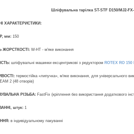
Шліфувальна тарілка ST-STF D150/MJ2-FX-
НІ ХАРАКТЕРИСТИКИ:
Р, мм:
150
Ь ЖОРСТКОСТІ:
W-HT - м'яке виконання
ІСТЬ:
шліфувальні машинки ексцентрикові з редуктором
ROTEX RO 150
ИВОСТІ:
термостійка «липучка», м'яке виконання, для універсального ви
AM 2 (48 отворів)
УВАЛЬНА РІЗЬБА:
FastFix (кріплення без використання додаткового інс
АННІ, штук:
1
ННЯ:
в індивідуальному пакуванні