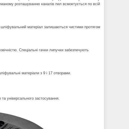
уманому розташуванню каналів пил всмоктується по всій
 шліфувальний матеріал залишаються чистими протягом
говічністю. Спеціальні гачки липучки забезпечують
іфувальні матеріали з 9 і 17 отворами.
о та універсального застосування.