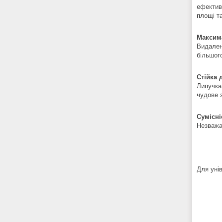
ефектив
площі т
Максим
Видален
більшог
Стійка 
Липучка
чудове 
Сумісні
Незважа
Для уні