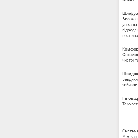
Шліфув
Висока 
унікаль
відведе
постійно
Комфорт
Оптиміз
чистої т
Швидше 
Завдяки
забиває
Інновац
Термост
Система
Між кан