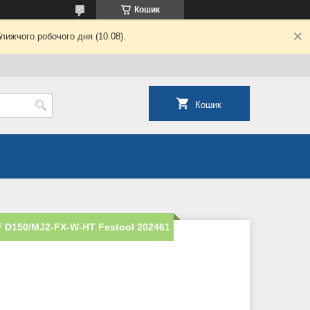
Кошик
лижчого робочого дня (10.08).
Кошик
 D150/MJ2-FX-W-HT Festool 202461