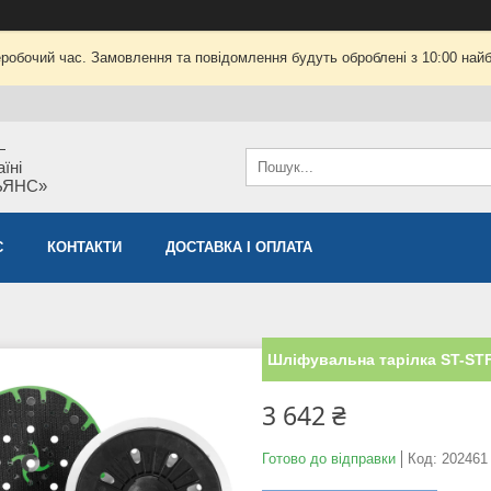
еробочий час. Замовлення та повідомлення будуть оброблені з 10:00 найб
—
їні
ЬЯНС»
С
КОНТАКТИ
ДОСТАВКА І ОПЛАТА
Шліфувальна тарілка ST-STF
3 642 ₴
Готово до відправки
Код:
202461