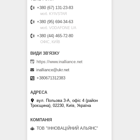
+380 (67) 131-23-83
моб. KYIVSTAR
+380 (95) 694-34-63
моб. VODAFONE UA
+380 (44) 465-72-80
ОФІС, КИЇВ
https://www.inalliance.net
inalliance@ukr.net
+380671312383
вул. Польова 3-А, офіс 4 (район
Троєщина), 02230, Київ, Україна
ТОВ "ІННОВАЦІЙНИЙ АЛЬЯНС"