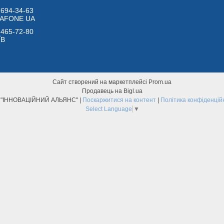
 694-34-63
DAFONE UA
 465-72-80
ЇВ
Сайт створений на маркетплейсі
Prom.ua
Продавець на Bigl.ua
ТОВ "ІННОВАЦІЙНИЙ АЛЬЯНС" |
Поскаржитися на контент
|
Політика конфіденцій
Select Language
▼