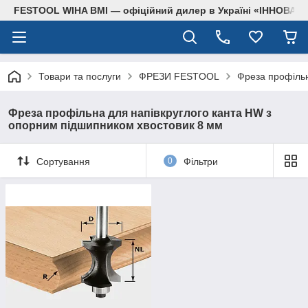
FESTOOL WIHA BMI — офіційний дилер в Україні «ІННОВА
Товари та послуги
ФРЕЗИ FESTOOL
Фреза профільн
Фреза профільна для напівкруглого канта HW з
опорним підшипником хвостовик 8 мм
Сортування
0
Фільтри