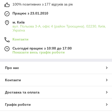
Оптимально підходить для меблевих щитів товщиною 28 мм.
100% позитивних з 177 відгуків за рік
Опорний підшипник прилягає прямо до шаблону – можна
Працює з 23.01.2010
проводити профіль панелей без копіювального кільця.
м. Київ
вул. Польова 3-А, офіс 4 (район Троєщина), 02230, Київ,
Різальні крайки HW
Україна
Контакти
Округлення крайок панелей із масиву дерева товщиною до
28 мм.
Сьогодні працює з 10:00 до 17:00
Показати весь графік роботи
Про нас
Контакти
Доставка та оплата
Графік роботи