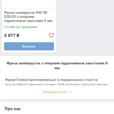
Фреза напівкругла HW S8
D30/28 з опорним
підшипником хвостовик 8 мм
Festool 491139
Готово до відправки
4 977
₴
Купити
Фреза напівкругла з опорним підшипником хвостовик 8
мм
Фрези Festool виготовляються із першокласної сталі та
зносостійкого твердого сплаву. Цей матеріал гарантує високу
міцність та великий ресурс фрези, точність обертального
Показати все
руху та якісну обробку контурів. Високоміцні твердосплавні
різальні крайки, припаяні твердим припоєм, гарантують
безпечну та безвідмовну роботу.
Про нас