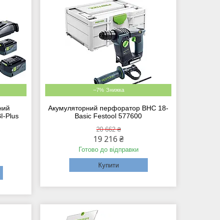
–7%
ний
Акумуляторний перфоратор BHC 18-
I-Plus
Basic Festool 577600
20 662 ₴
19 216 ₴
Готово до відправки
Купити