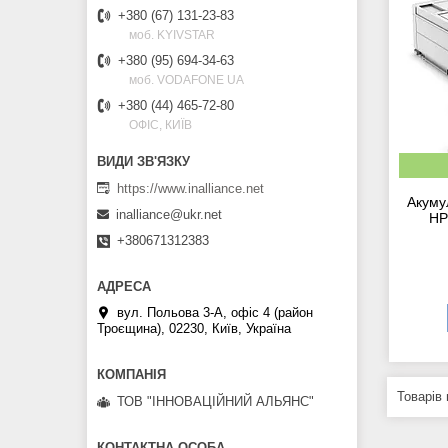
+380 (67) 131-23-83
моб. KYIVSTAR
+380 (95) 694-34-63
моб. VODAFONE UA
+380 (44) 465-72-80
ОФІС, КИЇВ
https://www.inalliance.net
Акуму
inalliance@ukr.net
HP
+380671312383
вул. Польова 3-А, офіс 4 (район
Троєщина), 02230, Київ, Україна
ТОВ "ІННОВАЦІЙНИЙ АЛЬЯНС"