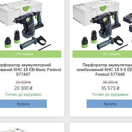
–7%
–7%
ерфоратор акумуляторний
Перфоратор акумулятор
ований KHC 18 EB-Basic Festool
комбінований KHC 18 5.0 EB
577447
Festool 577448
21 828 ₴
38 250 ₴
20 300 ₴
35 573 ₴
Готово до відправки
Готово до відправки
Купити
Купити