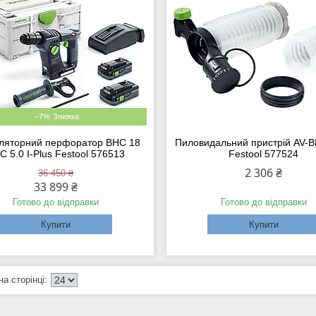
–7%
ляторний перфоратор BHC 18
Пиловидальний пристрій AV-
C 5.0 I-Plus Festool 576513
Festool 577524
2 306 ₴
36 450 ₴
33 899 ₴
Готово до відправки
Готово до відправки
Купити
Купити