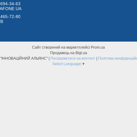
 694-34-63
DAFONE UA
 465-72-80
ЇВ
Сайт створений на маркетплейсі
Prom.ua
Продавець на Bigl.ua
ТОВ "ІННОВАЦІЙНИЙ АЛЬЯНС" |
Поскаржитися на контент
|
Політика конфіденцій
Select Language
▼