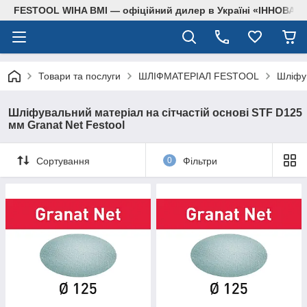
FESTOOL WIHA BMI — офіційний дилер в Україні «ІННОВА
Товари та послуги
ШЛІФМАТЕРІАЛ FESTOOL
Шліфув
Шліфувальний матеріал на сітчастій основі STF D125
мм Granat Net Festool
Сортування
0
Фільтри